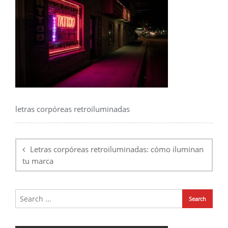
letras corpóreas retroiluminadas
Navegación
de
Letras corpóreas retroiluminadas: cómo iluminan
entradas
tu marca