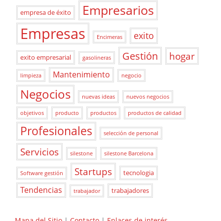
Empresarios
empresa de éxito
Empresas
exito
Encimeras
Gestión
hogar
exito empresarial
gasolineras
Mantenimiento
limpieza
negocio
Negocios
nuevas ideas
nuevos negocios
objetivos
producto
productos
productos de calidad
Profesionales
selección de personal
Servicios
silestone
silestone Barcelona
Startups
tecnologia
Software gestión
Tendencias
trabajadores
trabajador
Mapa del Sitio
|
Contacto
|
Enlaces de interés