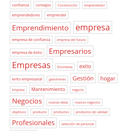
confianza
consejos
Construcción
emprendedor
emprendedores
emprender
empresa
Emprendimiento
empresa de confianza
empresa del futuro
Empresarios
empresa de éxito
Empresas
exito
Encimeras
Gestión
hogar
exito empresarial
gasolineras
Mantenimiento
limpieza
negocio
Negocios
nuevas ideas
nuevos negocios
objetivos
producto
productos
productos de calidad
Profesionales
selección de personal