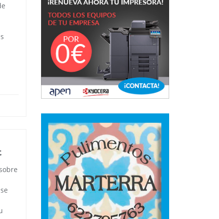
de
as
t
 sobre
 se
u