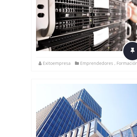
Exitoempresa
Emprendedores
,
Formació