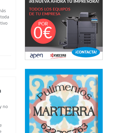
más
 toda
tivo
a
y no
e
e