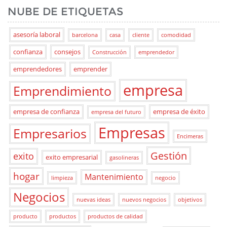
NUBE DE ETIQUETAS
asesoría laboral
barcelona
casa
cliente
comodidad
confianza
consejos
Construcción
emprendedor
emprendedores
emprender
empresa
Emprendimiento
empresa de confianza
empresa de éxito
empresa del futuro
Empresas
Empresarios
Encimeras
Gestión
exito
exito empresarial
gasolineras
hogar
Mantenimiento
limpieza
negocio
Negocios
nuevas ideas
nuevos negocios
objetivos
producto
productos
productos de calidad