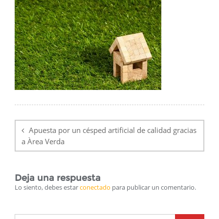
Navegación
de
Apuesta por un césped artificial de calidad gracias
entradas
a Àrea Verda
Deja una respuesta
Lo siento, debes estar
conectado
para publicar un comentario.