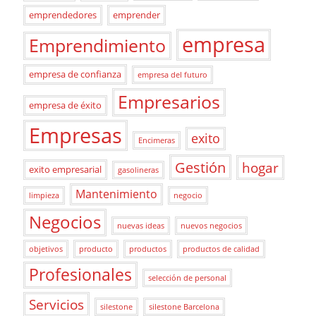
emprendedores
emprender
empresa
Emprendimiento
empresa de confianza
empresa del futuro
Empresarios
empresa de éxito
Empresas
exito
Encimeras
Gestión
hogar
exito empresarial
gasolineras
Mantenimiento
limpieza
negocio
Negocios
nuevas ideas
nuevos negocios
objetivos
producto
productos
productos de calidad
Profesionales
selección de personal
Servicios
silestone
silestone Barcelona