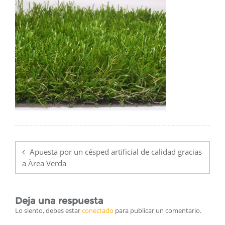
Navegación
de
Apuesta por un césped artificial de calidad gracias
entradas
a Àrea Verda
Deja una respuesta
Lo siento, debes estar
conectado
para publicar un comentario.