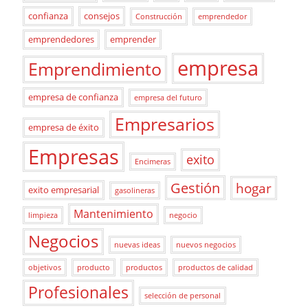
confianza
consejos
Construcción
emprendedor
emprendedores
emprender
empresa
Emprendimiento
empresa de confianza
empresa del futuro
Empresarios
empresa de éxito
Empresas
exito
Encimeras
Gestión
hogar
exito empresarial
gasolineras
Mantenimiento
limpieza
negocio
Negocios
nuevas ideas
nuevos negocios
objetivos
producto
productos
productos de calidad
Profesionales
selección de personal