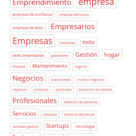
empresa
Emprendimiento
empresa de confianza
empresa del futuro
Empresarios
empresa de éxito
Empresas
exito
Encimeras
Gestión
hogar
exito empresarial
gasolineras
Mantenimiento
limpieza
negocio
Negocios
nuevas ideas
nuevos negocios
objetivos
producto
productos
productos de calidad
Profesionales
selección de personal
Servicios
silestone
silestone Barcelona
Startups
tecnologia
Software gestión