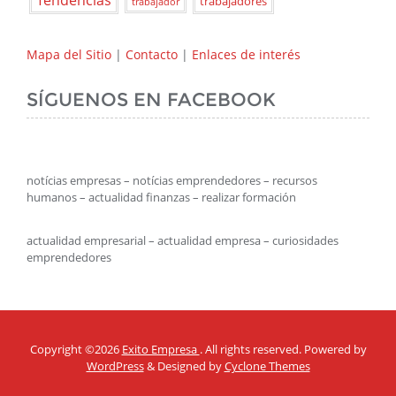
trabajadores
trabajador
Mapa del Sitio
|
Contacto
|
Enlaces de interés
SÍGUENOS EN FACEBOOK
notícias empresas – notícias emprendedores – recursos
humanos – actualidad finanzas – realizar formación
actualidad empresarial – actualidad empresa – curiosidades
emprendedores
Copyright ©2026
Exito Empresa
. All rights reserved. Powered by
WordPress
&
Designed by
Cyclone Themes