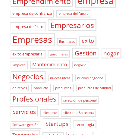
empresa
Emprendimiento
empresa de confianza
empresa del futuro
Empresarios
empresa de éxito
Empresas
exito
Encimeras
Gestión
hogar
exito empresarial
gasolineras
Mantenimiento
limpieza
negocio
Negocios
nuevas ideas
nuevos negocios
objetivos
producto
productos
productos de calidad
Profesionales
selección de personal
Servicios
silestone
silestone Barcelona
Startups
tecnologia
Software gestión
Tendencias