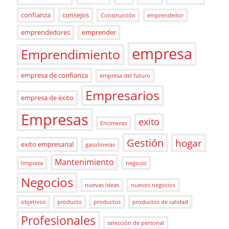
confianza
consejos
Construcción
emprendedor
emprendedores
emprender
empresa
Emprendimiento
empresa de confianza
empresa del futuro
Empresarios
empresa de éxito
Empresas
exito
Encimeras
Gestión
hogar
exito empresarial
gasolineras
Mantenimiento
limpieza
negocio
Negocios
nuevas ideas
nuevos negocios
objetivos
producto
productos
productos de calidad
Profesionales
selección de personal