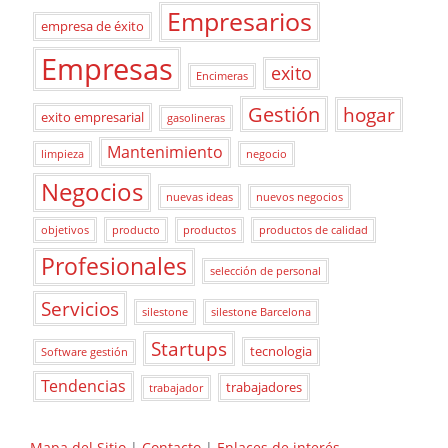
Empresarios
empresa de éxito
Empresas
exito
Encimeras
Gestión
hogar
exito empresarial
gasolineras
Mantenimiento
limpieza
negocio
Negocios
nuevas ideas
nuevos negocios
objetivos
producto
productos
productos de calidad
Profesionales
selección de personal
Servicios
silestone
silestone Barcelona
Startups
tecnologia
Software gestión
Tendencias
trabajadores
trabajador
Mapa del Sitio
|
Contacto
|
Enlaces de interés