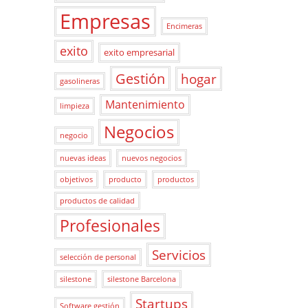
Empresas
Encimeras
exito
exito empresarial
Gestión
hogar
gasolineras
Mantenimiento
limpieza
Negocios
negocio
nuevas ideas
nuevos negocios
objetivos
producto
productos
productos de calidad
Profesionales
Servicios
selección de personal
silestone
silestone Barcelona
Startups
Software gestión