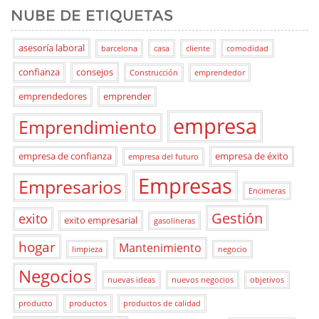
NUBE DE ETIQUETAS
asesoría laboral
barcelona
casa
cliente
comodidad
confianza
consejos
Construcción
emprendedor
emprendedores
emprender
empresa
Emprendimiento
empresa de confianza
empresa de éxito
empresa del futuro
Empresas
Empresarios
Encimeras
Gestión
exito
exito empresarial
gasolineras
hogar
Mantenimiento
limpieza
negocio
Negocios
nuevas ideas
nuevos negocios
objetivos
producto
productos
productos de calidad