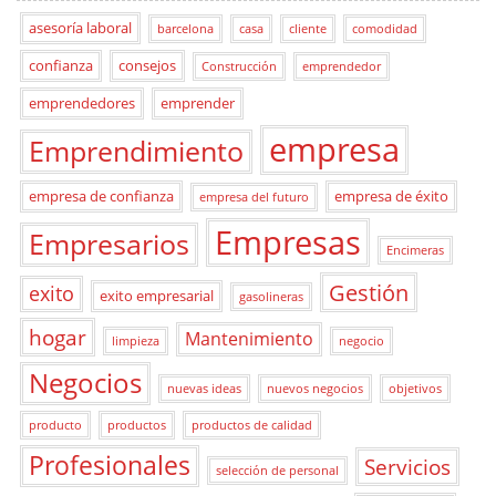
asesoría laboral
barcelona
casa
cliente
comodidad
confianza
consejos
Construcción
emprendedor
emprendedores
emprender
empresa
Emprendimiento
empresa de confianza
empresa de éxito
empresa del futuro
Empresas
Empresarios
Encimeras
Gestión
exito
exito empresarial
gasolineras
hogar
Mantenimiento
limpieza
negocio
Negocios
nuevas ideas
nuevos negocios
objetivos
producto
productos
productos de calidad
Profesionales
Servicios
selección de personal