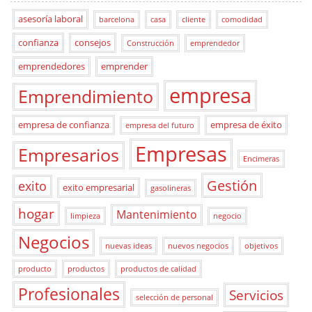
asesoría laboral
barcelona
casa
cliente
comodidad
confianza
consejos
Construcción
emprendedor
emprendedores
emprender
empresa
Emprendimiento
empresa de confianza
empresa de éxito
empresa del futuro
Empresas
Empresarios
Encimeras
Gestión
exito
exito empresarial
gasolineras
hogar
Mantenimiento
limpieza
negocio
Negocios
nuevas ideas
nuevos negocios
objetivos
producto
productos
productos de calidad
Profesionales
Servicios
selección de personal