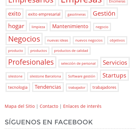
Encimeras
Gestión
exito
exito empresarial
gasolineras
hogar
Mantenimiento
limpieza
negocio
Negocios
nuevas ideas
nuevos negocios
objetivos
producto
productos
productos de calidad
Profesionales
Servicios
selección de personal
Startups
silestone
silestone Barcelona
Software gestión
Tendencias
tecnologia
trabajadores
trabajador
Mapa del Sitio
|
Contacto
|
Enlaces de interés
SÍGUENOS EN FACEBOOK