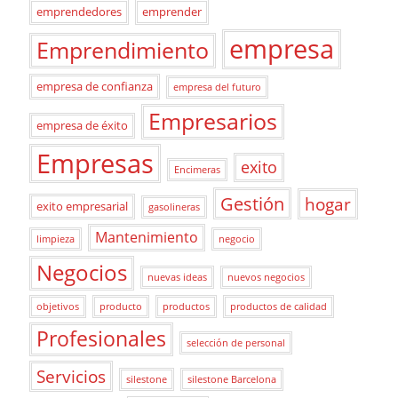
emprendedores
emprender
empresa
Emprendimiento
empresa de confianza
empresa del futuro
Empresarios
empresa de éxito
Empresas
exito
Encimeras
Gestión
hogar
exito empresarial
gasolineras
Mantenimiento
limpieza
negocio
Negocios
nuevas ideas
nuevos negocios
objetivos
producto
productos
productos de calidad
Profesionales
selección de personal
Servicios
silestone
silestone Barcelona