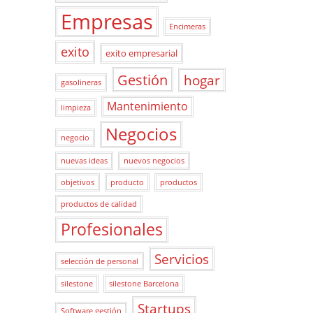
Empresas
Encimeras
exito
exito empresarial
Gestión
hogar
gasolineras
Mantenimiento
limpieza
Negocios
negocio
nuevas ideas
nuevos negocios
objetivos
producto
productos
productos de calidad
Profesionales
Servicios
selección de personal
silestone
silestone Barcelona
Startups
Software gestión