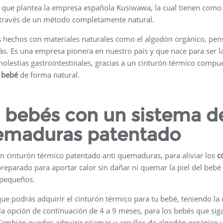
que plantea la empresa española Kusiwawa, la cual tienen como
través de un método completamente natural.
hechos con materiales naturales como el algodón orgánico, pe
s. Es una empresa pionera en nuestro país y que nace para ser l
molestias gastrointestinales, gracias a un cinturón térmico compu
l
bebé
de forma natural.
ra bebés con un sistema d
uemaduras patentado
 cinturón térmico patentado anti quemaduras, para aliviar los
c
reparado para aportar calor sin dañar ni quemar la piel del bebé
s pequeños.
ue podrás adquirir el cinturón térmico para tu bebé, teniendo la
la opción de continuación de 4 a 9 meses, para los bebés que sig
También puedes adquirir pijamas y arrullos de algodón orgánico y