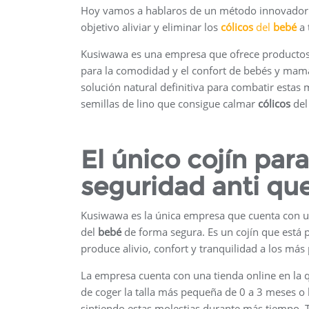
Hoy vamos a hablaros de un método innovador 
objetivo aliviar y eliminar los
cólicos
del
bebé
a 
Kusiwawa es una empresa que ofrece productos 
para la comodidad y el confort de bebés y mamá
solución natural definitiva para combatir estas 
semillas de lino que consigue calmar
cólicos
de
El único cojín pa
seguridad anti q
Kusiwawa es la única empresa que cuenta con un
del
bebé
de forma segura. Es un cojín que está p
produce alivio, confort y tranquilidad a los má
La empresa cuenta con una tienda online en la q
de coger la talla más pequeña de 0 a 3 meses o 
sintiendo estas molestias durante más tiempo. 