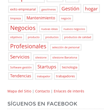
Gestión
hogar
exito empresarial
gasolineras
Mantenimiento
limpieza
negocio
Negocios
nuevas ideas
nuevos negocios
objetivos
producto
productos
productos de calidad
Profesionales
selección de personal
Servicios
silestone
silestone Barcelona
Startups
tecnologia
Software gestión
Tendencias
trabajadores
trabajador
Mapa del Sitio
|
Contacto
|
Enlaces de interés
SÍGUENOS EN FACEBOOK