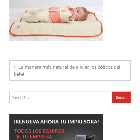
Navegación
de
La manera más natural de aliviar los cólicos del
entradas
bebé