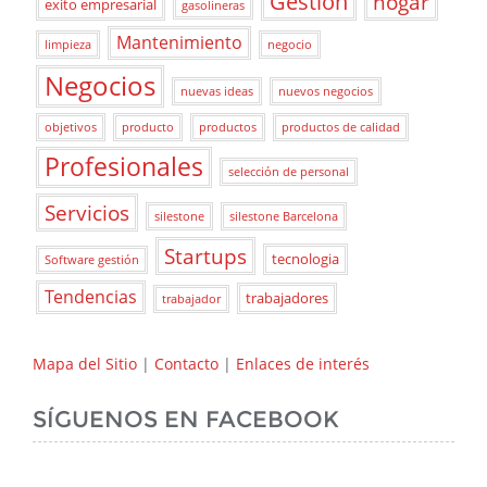
Gestión
hogar
exito empresarial
gasolineras
Mantenimiento
limpieza
negocio
Negocios
nuevas ideas
nuevos negocios
objetivos
producto
productos
productos de calidad
Profesionales
selección de personal
Servicios
silestone
silestone Barcelona
Startups
tecnologia
Software gestión
Tendencias
trabajadores
trabajador
Mapa del Sitio
|
Contacto
|
Enlaces de interés
SÍGUENOS EN FACEBOOK