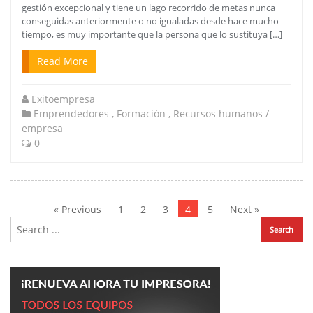
gestión excepcional y tiene un lago recorrido de metas nunca
conseguidas anteriormente o no igualadas desde hace mucho
tiempo, es muy importante que la persona que lo sustituya […]
Read More
Exitoempresa
Emprendedores
,
Formación
,
Recursos humanos /
empresa
0
Paginación
de
« Previous
1
2
3
4
5
Next »
entradas