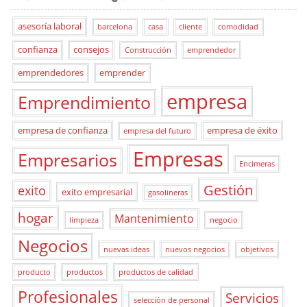
asesoría laboral
barcelona
casa
cliente
comodidad
confianza
consejos
Construcción
emprendedor
emprendedores
emprender
empresa
Emprendimiento
empresa de confianza
empresa de éxito
empresa del futuro
Empresas
Empresarios
Encimeras
Gestión
exito
exito empresarial
gasolineras
hogar
Mantenimiento
limpieza
negocio
Negocios
nuevas ideas
nuevos negocios
objetivos
producto
productos
productos de calidad
Profesionales
Servicios
selección de personal